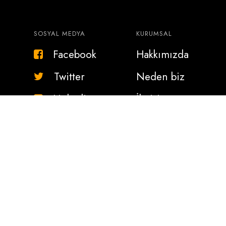
SOSYAL MEDYA
KURUMSAL
Facebook
Hakkımızda
Twitter
Neden biz
Linkedin
İletişim
Copyright © 2022. Bir
Geltur
Kuruluşu