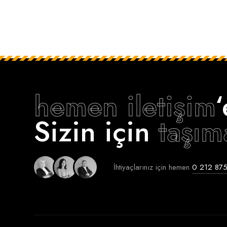
hemen iletişim
Sizin için
taşım
İhtiyaçlarınız için hemen
0 212 875