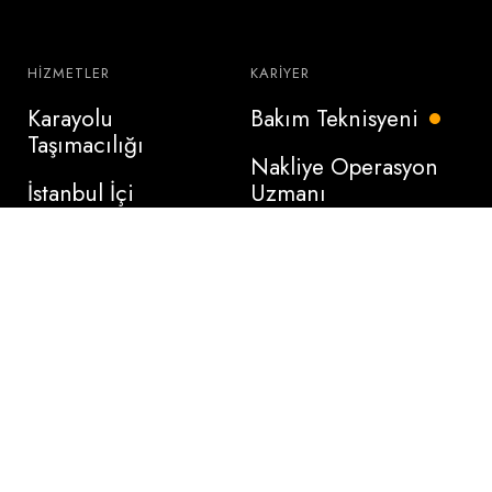
HIZMETLER
KARIYER
Karayolu
Bakım Teknisyeni
Taşımacılığı
Nakliye Operasyon
İstanbul İçi
Uzmanı
Karayolu
Lojistik Uzmanı
Taşımacılığı
Şehirler Arası
Karayolu
Taşımacılığı
dur.