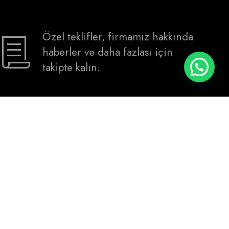
Özel teklifler, firmamız hakkında
haberler ve daha fazlası için
takipte kalın.
YUKARI ÇIK