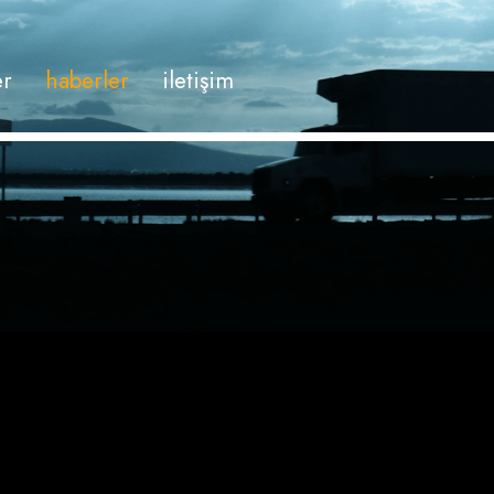
er
haberler
i̇letişim