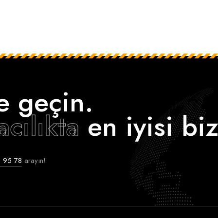
‘e geçin.
acılıkta
en iyisi biz
 95 78
arayın!