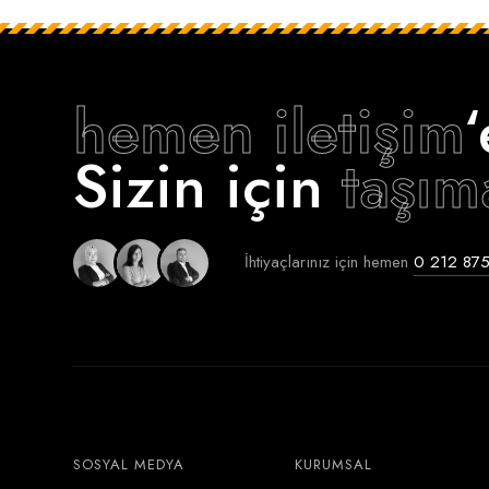
hemen iletişim
Sizin için
taşım
İhtiyaçlarınız için hemen
0 212 875
SOSYAL MEDYA
KURUMSAL