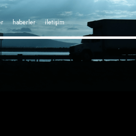
er
haberler
i̇letişim