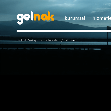
kurumsal
hizmetl
Gelnak Nakliye
>
Haberler
>
Hanoi