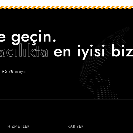
‘e geçin.
acılıkta
en iyisi biz
 95 78
arayın!
HIZMETLER
KARIYER